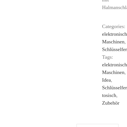
Halmanschl
Categories:
elektronisc
Maschinen
,
Schlüsselfe
Tags:
elektronisc
Maschinen
,
Idea
,
Schlüsselfe
tosisch
,
Zubehör