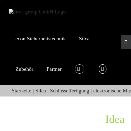
Skip
to
content
econ Sicherheitstechnik
Silca
Togg
Slid
Bar
Area
Zubehör
Partner
Startseite
Silca
Schlüsselfertigung
elektronische Ma
Idea