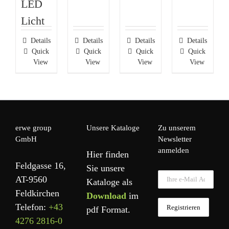
LED
Licht
Details
Details
Details
Details
Quick
Quick
Quick
Quick
View
View
View
View
erwe group
Unsere Kataloge
Zu unserem
GmbH
Newsletter
anmelden
Hier finden
Feldgasse 16,
Sie unsere
AT-9560
Kataloge als
Feldkirchen
Download
im
Telefon:
+43
pdf Format.
4276 2816-0